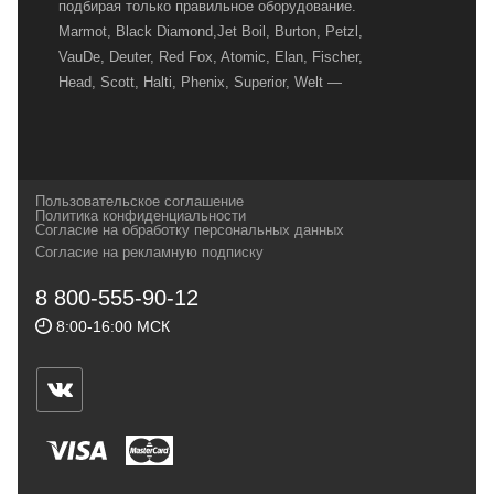
подбирая только правильное оборудование.
Marmot, Black Diamond,Jet Boil, Burton, Petzl,
VauDe, Deuter, Red Fox, Atomic, Elan, Fischer,
Head, Scott, Halti, Phenix, Superior, Welt —
вот далеко не полный перечень главных
наших партнеров, передовые технологии
которых, мы с радостью представляем в
своих магазинах для самых требовательных
Пользовательское соглашение
и взыскательных путешественников,
Политика конфиденциальности
Согласие на обработку персональных данных
спортсменов и отдыхающих.
Согласие на рекламную подписку
Реквизиты:
ИП Заковырин Виктор
8 800-555-90-12
Геннадьевич
8:00-16:00 МСК
ИНН 590300057023 ОГРН 304590319000121
Почтовый адрес: 614000, г.Пермь,
ул.Советская, 25, магазин Басег.
Тел./факс (342) 2101242