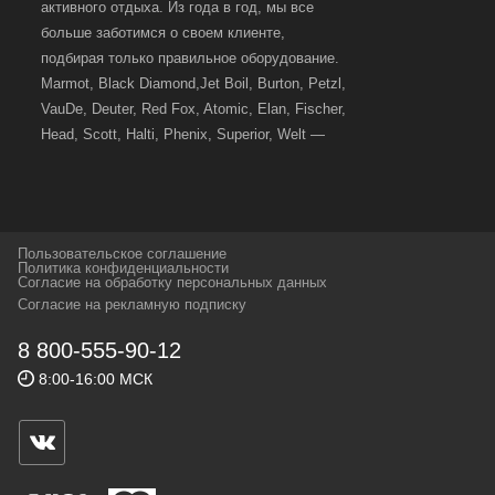
активного отдыха. Из года в год, мы все
больше заботимся о своем клиенте,
подбирая только правильное оборудование.
Marmot, Black Diamond,Jet Boil, Burton, Petzl,
VauDe, Deuter, Red Fox, Atomic, Elan, Fischer,
Head, Scott, Halti, Phenix, Superior, Welt —
вот далеко не полный перечень главных
наших партнеров, передовые технологии
которых, мы с радостью представляем в
своих магазинах для самых требовательных
Пользовательское соглашение
и взыскательных путешественников,
Политика конфиденциальности
Согласие на обработку персональных данных
спортсменов и отдыхающих.
Согласие на рекламную подписку
Реквизиты:
ИП Заковырин Виктор
8 800-555-90-12
Геннадьевич
8:00-16:00 МСК
ИНН 590300057023 ОГРН 304590319000121
Почтовый адрес: 614000, г.Пермь,
ул.Советская, 25, магазин Басег.
Тел./факс (342) 2101242