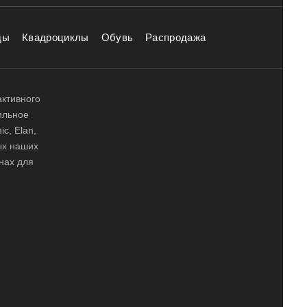
ды
Квадроциклы
Обувь
Распродажа
активного
ильное
ic, Elan,
ных наших
нах для