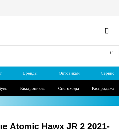
г
Бренды
Оптовикам
Сервис
бувь
Квадроциклы
Снегоходы
Распродажа
 Atomic Hawx JR 2 2021-