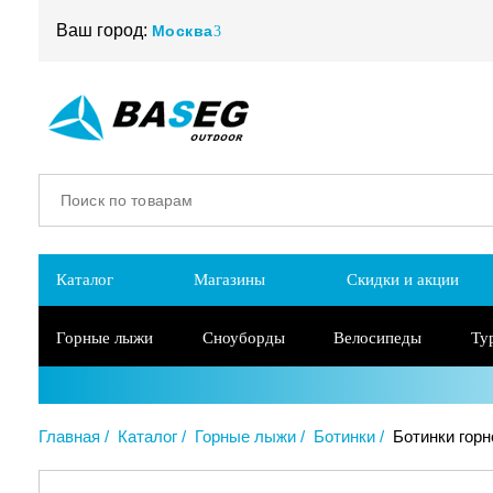
Ваш город:
Москва
Каталог
Магазины
Скидки и акции
Горные лыжи
Сноуборды
Велосипеды
Ту
Главная
Каталог
Горные лыжи
Ботинки
Ботинки горн