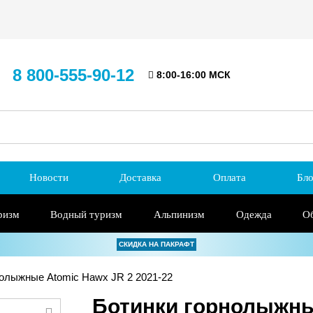
8 800-555-90-12
8:00-16:00 МСК
Новости
Доставка
Оплата
Бло
ризм
Водный туризм
Альпинизм
Одежда
О
СКИДКА НА ПАКРАФТ
олыжные Atomic Hawx JR 2 2021-22
Ботинки горнолыжные