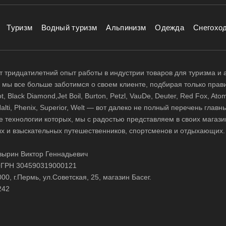
Туризм
Водный туризм
Альпинизм
Одежда
Снегохо
 тридцатилетний опыт работы в индустрии товаров для туризма и 
д, мы все больше заботимся о своем клиенте, подбирая только прав
 Black Diamond,Jet Boil, Burton, Petzl, VauDe, Deuter, Red Fox, Atom
 Halti, Phenix, Superior, Welt — вот далеко не полный перечень глав
е технологии которых, мы с радостью представляем в своих магази
х и взыскательных путешественников, спортсменов и отдыхающих.
ырин Виктор Геннадьевич
ГРН 304590319000121
0, г.Пермь, ул.Советская, 25, магазин Басег.
242