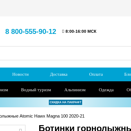
8 800-555-90-12
8:00-16:00 МСК
Новости
Доставка
Оплата
Бло
ризм
Водный туризм
Альпинизм
Одежда
О
СКИДКА НА ПАКРАФТ
олыжные Atomic Hawx Magna 100 2020-21
Ботинки горнолыжны