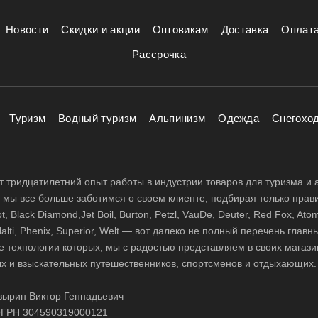
Новости
Скидки и акции
Оптовикам
Доставка
Оплат
Рассрочка
Туризм
Водный туризм
Альпинизм
Одежда
Снегохо
 тридцатилетний опыт работы в индустрии товаров для туризма и 
д, мы все больше заботимся о своем клиенте, подбирая только прав
 Black Diamond,Jet Boil, Burton, Petzl, VauDe, Deuter, Red Fox, Atom
 Halti, Phenix, Superior, Welt — вот далеко не полный перечень глав
е технологии которых, мы с радостью представляем в своих магази
х и взыскательных путешественников, спортсменов и отдыхающих.
ырин Виктор Геннадьевич
ГРН 304590319000121