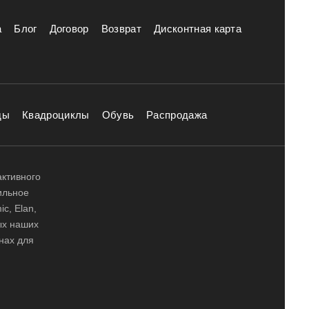
а
Блог
Договор
Возврат
Дисконтная карта
ды
Квадроциклы
Обувь
Распродажа
активного
ильное
ic, Elan,
ных наших
нах для