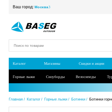
Ваш город:
Москва
Каталог
Магазины
Скидки и акции
Горные лыжи
Сноуборды
Велосипеды
Ту
Главная
Каталог
Горные лыжи
Ботинки
Ботинки горн