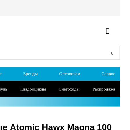
г
Бренды
Оптовикам
Сервис
бувь
Квадроциклы
Снегоходы
Распродажа
е Atomic Hawx Magna 100