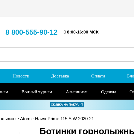
8 800-555-90-12
8:00-16:00 МСК
Новости
Доставка
Оплата
Бло
ризм
Водный туризм
Альпинизм
Одежда
О
СКИДКА НА ПАКРАФТ
олыжные Atomic Hawx Prime 115 S W 2020-21
Ботинки горнолыжны