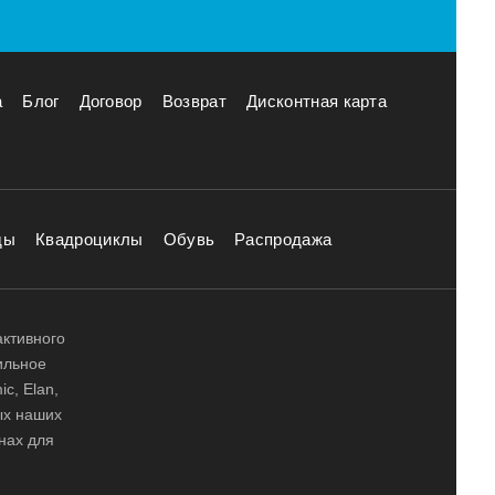
а
Блог
Договор
Возврат
Дисконтная карта
ды
Квадроциклы
Обувь
Распродажа
активного
ильное
ic, Elan,
ных наших
нах для