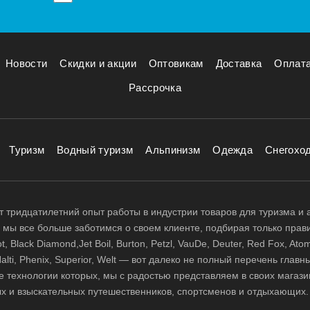
Новости
Скидки и акции
Оптовикам
Доставка
Оплат
Рассрочка
Туризм
Водный туризм
Альпинизм
Одежда
Снегохо
 тридцатилетний опыт работы в индустрии товаров для туризма и 
д, мы все больше заботимся о своем клиенте, подбирая только прав
 Black Diamond,Jet Boil, Burton, Petzl, VauDe, Deuter, Red Fox, Atom
 Halti, Phenix, Superior, Welt — вот далеко не полный перечень глав
е технологии которых, мы с радостью представляем в своих магази
х и взыскательных путешественников, спортсменов и отдыхающих.