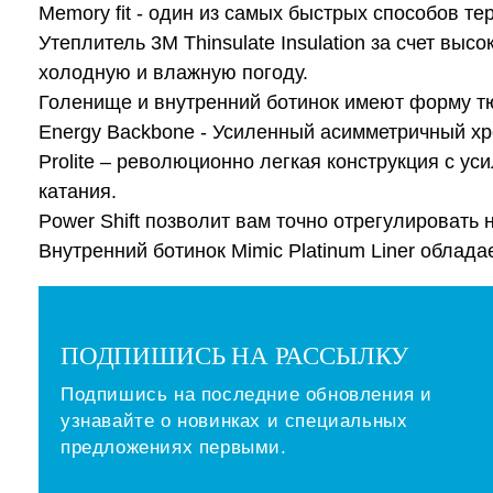
Мemory fit - один из самых быстрых способов те
Утеплитель 3M Thinsulate Insulation за счет в
холодную и влажную погоду.
Голенище и внутренний ботинок имеют форму т
Energy Backbone - Усиленный асимметричный хр
Prolite – революционно легкая конструкция с ус
катания.
Power Shift позволит вам точно отрегулировать 
Внутренний ботинок Mimic Platinum Liner облад
ПОДПИШИСЬ НА РАССЫЛКУ
Подпишись на последние обновления и
узнавайте о новинках и специальных
предложениях первыми.