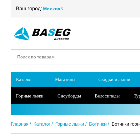
Ваш город:
Москва
Каталог
Магазины
Скидки и акции
Горные лыжи
Сноуборды
Велосипеды
Ту
Главная
Каталог
Горные лыжи
Ботинки
Ботинки горн