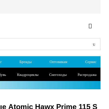
г
Бренды
Оптовикам
Сервис
бувь
Квадроциклы
Снегоходы
Распродажа
е Atomic Hawx Prime 115 S