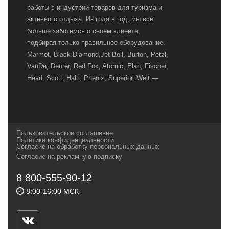
работы в индустрии товаров для туризма и
активного отдыха. Из года в год, мы все
больше заботимся о своем клиенте,
подбирая только правильное оборудование.
Marmot, Black Diamond,Jet Boil, Burton, Petzl,
VauDe, Deuter, Red Fox, Atomic, Elan, Fischer,
Head, Scott, Halti, Phenix, Superior, Welt —
вот далеко не полный перечень главных
наших партнеров, передовые технологии
которых, мы с радостью представляем в
своих магазинах для самых требовательных
Пользовательское соглашение
и взыскательных путешественников,
Политика конфиденциальности
Согласие на обработку персональных данных
спортсменов и отдыхающих.
Согласие на рекламную подписку
Реквизиты:
ИП Заковырин Виктор
8 800-555-90-12
Геннадьевич
8:00-16:00 МСК
ИНН 590300057023 ОГРН 304590319000121
Почтовый адрес: 614000, г.Пермь,
ул.Советская, 25, магазин Басег.