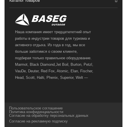
Каталог товаров
Наша компания имеет тридцатилетний опыт
работы в индустрии товаров для туризма и
активного отдыха. Из года в год, мы все
больше заботимся о своем клиенте,
подбирая только правильное оборудование.
Marmot, Black Diamond,Jet Boil, Burton, Petzl,
VauDe, Deuter, Red Fox, Atomic, Elan, Fischer,
Head, Scott, Halti, Phenix, Superior, Welt —
вот далеко не полный перечень главных
наших партнеров, передовые технологии
которых, мы с радостью представляем в
своих магазинах для самых требовательных
Пользовательское соглашение
и взыскательных путешественников,
Политика конфиденциальности
Согласие на обработку персональных данных
спортсменов и отдыхающих.
Согласие на рекламную подписку