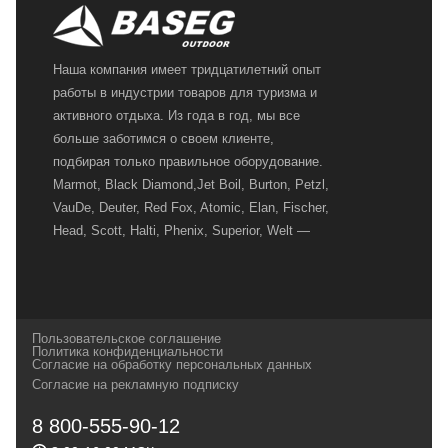
Наша компания имеет тридцатилетний опыт
работы в индустрии товаров для туризма и
активного отдыха. Из года в год, мы все
больше заботимся о своем клиенте,
подбирая только правильное оборудование.
Marmot, Black Diamond,Jet Boil, Burton, Petzl,
VauDe, Deuter, Red Fox, Atomic, Elan, Fischer,
Head, Scott, Halti, Phenix, Superior, Welt —
вот далеко не полный перечень главных
наших партнеров, передовые технологии
которых, мы с радостью представляем в
своих магазинах для самых требовательных
Пользовательское соглашение
и взыскательных путешественников,
Политика конфиденциальности
Согласие на обработку персональных данных
спортсменов и отдыхающих.
Согласие на рекламную подписку
Реквизиты:
ИП Заковырин Виктор
8 800-555-90-12
Геннадьевич