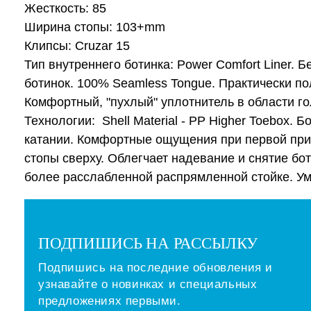
Жесткость: 85
Ширина стопы: 103+mm
Клипсы: Cruzar 15
Тип внутреннего ботинка: Power Comfort Liner.
ботинок. 100% Seamless Tongue. Практически по
Комфортный, "пухлый" уплотнитель в области го
Технологии: Shell Material - PP Higher Toebox
катании. Комфортные ощущения при первой прим
стопы сверху. Облегчает надевание и снятие бот
более расслабленной распрямленной стойке. У
ПОДПИШИСЬ НА РАССЫЛКУ
Подпишись на последние обновления и
узнавайте о новинках и специальных
предложениях первыми.