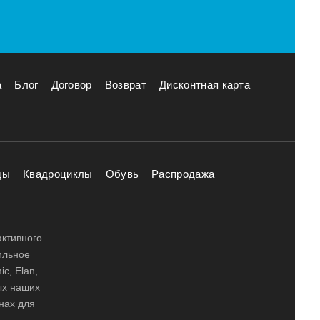
а
Блог
Договор
Возврат
Дисконтная карта
ды
Квадроциклы
Обувь
Распродажа
активного
ильное
ic, Elan,
ных наших
нах для