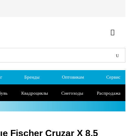
г
Бренды
Оптовикам
Сервис
бувь
Квадроциклы
Снегоходы
Распродажа
 Fischer Cruzar X 8.5