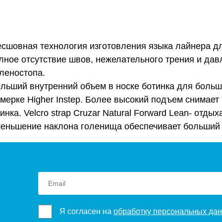
 Бесшовная технология изготовления языка лайнера 
лное отсутствие швов, нежелательного трения и давл
леностопа.
. Больший внутренний объем в носке ботинка для бол
ерке Higher Instep. Более высокий подъем снимае
инка. Velcro strap Cruzar Natural Forward Lean- от
меньшение наклона голенища обеспечивает больший 
Я согласен на
обработку персональных да