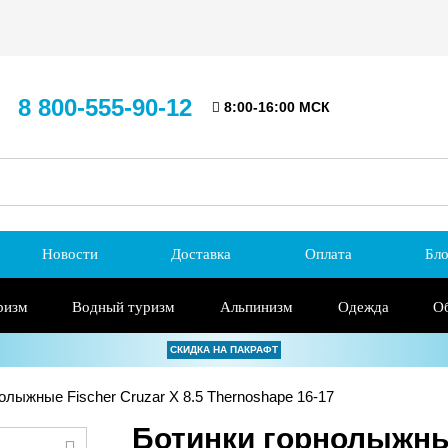
8 800-555-90-12
8:00-16:00 МСК
Новости
Доставка
Оплата
Бло
ризм
Водный туризм
Альпинизм
Одежда
О
СКИДКА НА ПАКРАФТ
олыжные Fischer Cruzar X 8.5 Thernoshape 16-17
Ботинки горнолыжные