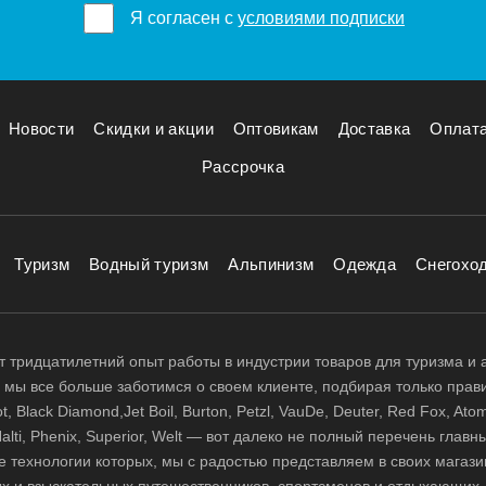
Я согласен с
условиями подписки
Новости
Скидки и акции
Оптовикам
Доставка
Оплат
Рассрочка
Туризм
Водный туризм
Альпинизм
Одежда
Снегохо
 тридцатилетний опыт работы в индустрии товаров для туризма и 
д, мы все больше заботимся о своем клиенте, подбирая только прав
 Black Diamond,Jet Boil, Burton, Petzl, VauDe, Deuter, Red Fox, Atom
 Halti, Phenix, Superior, Welt — вот далеко не полный перечень глав
е технологии которых, мы с радостью представляем в своих магази