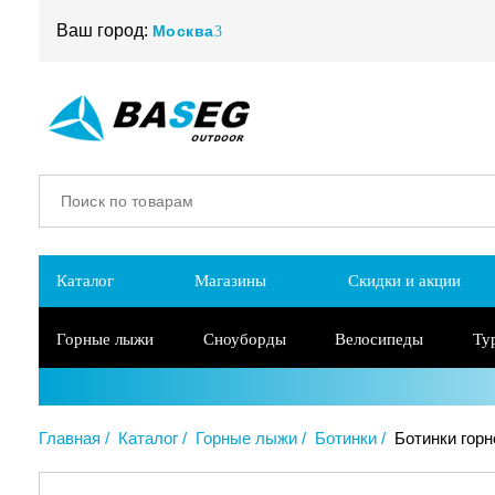
Ваш город:
Москва
Каталог
Магазины
Скидки и акции
Горные лыжи
Сноуборды
Велосипеды
Ту
Главная
Каталог
Горные лыжи
Ботинки
Ботинки горн