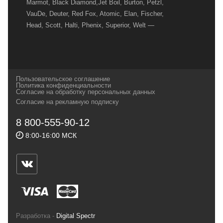
Marmot, Black Diamond,Jet Boil, Burton, Petzl,
VauDe, Deuter, Red Fox, Atomic, Elan, Fischer,
Head, Scott, Halti, Phenix, Superior, Welt —
вот далеко не полный перечень главных
наших партнеров, передовые технологии
которых, мы с радостью представляем в
своих магазинах для самых требовательных
Пользовательское соглашение
и взыскательных путешественников,
Политика конфиденциальности
Согласие на обработку персональных данных
спортсменов и отдыхающих.
Согласие на рекламную подписку
Реквизиты:
ИП Заковырин Виктор
8 800-555-90-12
Геннадьевич
8:00-16:00 МСК
ИНН 590300057023 ОГРН 304590319000121
Почтовый адрес: 614000, г.Пермь,
ул.Советская, 25, магазин Басег.
Тел./факс (342) 2101242
Разработка -
Digital Spectr