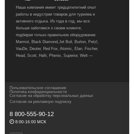
Наша компания имеет тридцатилетний опыт
работы в индустрии товаров для туризма и
активного отдыха. Из года в год, мы все
больше заботимся о своем клиенте,
подбирая только правильное оборудование.
Marmot, Black Diamond,Jet Boil, Burton, Petzl,
VauDe, Deuter, Red Fox, Atomic, Elan, Fischer,
Head, Scott, Halti, Phenix, Superior, Welt —
вот далеко не полный перечень главных
наших партнеров, передовые технологии
которых, мы с радостью представляем в
своих магазинах для самых требовательных
Пользовательское соглашение
и взыскательных путешественников,
Политика конфиденциальности
Согласие на обработку персональных данных
спортсменов и отдыхающих.
Согласие на рекламную подписку
Реквизиты:
ИП Заковырин Виктор
8 800-555-90-12
Геннадьевич
8:00-16:00 МСК
ИНН 590300057023 ОГРН 304590319000121
Почтовый адрес: 614000, г.Пермь,