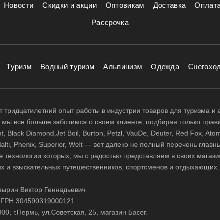
Новости
Скидки и акции
Оптовикам
Доставка
Оплат
Рассрочка
Туризм
Водный туризм
Альпинизм
Одежда
Снегохо
 тридцатилетний опыт работы в индустрии товаров для туризма и 
д, мы все больше заботимся о своем клиенте, подбирая только прав
 Black Diamond,Jet Boil, Burton, Petzl, VauDe, Deuter, Red Fox, Atom
 Halti, Phenix, Superior, Welt — вот далеко не полный перечень глав
е технологии которых, мы с радостью представляем в своих магази
х и взыскательных путешественников, спортсменов и отдыхающих.
ырин Виктор Геннадьевич
ГРН 304590319000121
0, г.Пермь, ул.Советская, 25, магазин Басег.