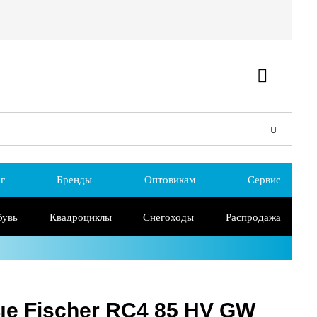
г
Бренды
Оптовикам
Сервис
бувь
Квадроциклы
Снегоходы
Распродажа
е Fischer RC4 85 HV GW