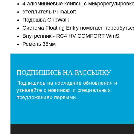
4 алюминиевые клипсы с микрорегулировк
Утеплитель PrimaLoft
Подошва GripWalk
Система Floating Entry помогает переобутьс
Внутренник - RC4 HV COMFORT WmS
Ремень 35мм
ПОДПИШИСЬ НА РАССЫЛКУ
Подпишись на последние обновления и
узнавайте о новинках и специальных
предложениях первыми.