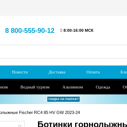
8 800-555-90-12
8:00-16:00 МСК
Новости
Доставка
Оплата
Бло
ризм
Водный туризм
Альпинизм
Одежда
О
СКИДКА НА ПАКРАФТ
олыжные Fischer RC4 85 HV GW 2023-24
Ботинки горнолыжны