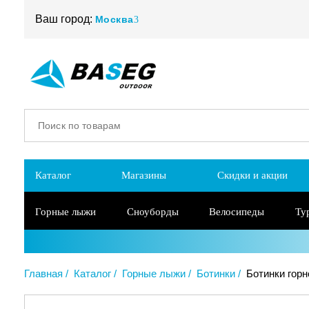
Ваш город:
Москва
Каталог
Магазины
Скидки и акции
Горные лыжи
Сноуборды
Велосипеды
Ту
Главная
Каталог
Горные лыжи
Ботинки
Ботинки горн