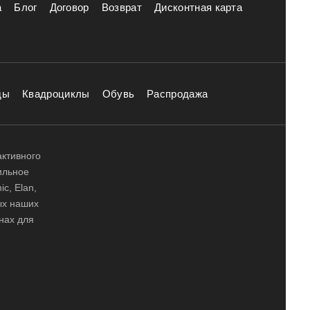
а
Блог
Договор
Возврат
Дисконтная карта
ды
Квадроциклы
Обувь
Распродажа
активного
ильное
ic, Elan,
ных наших
нах для