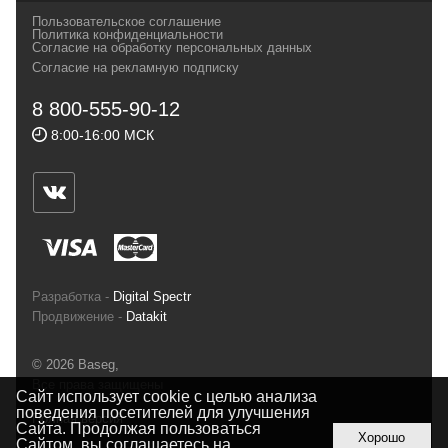
своих магазинах для самых требовательных
Пользовательское соглашение
и взыскательных путешественников,
Политика конфиденциальности
Согласие на обработку персональных данных
спортсменов и отдыхающих.
Согласие на рекламную подписку
Реквизиты:
ИП Заковырин Виктор
8 800-555-90-12
Геннадьевич
8:00-16:00 МСК
ИНН 590300057023 ОГРН 304590319000121
Почтовый адрес: 614000, г.Пермь,
ул.Советская, 25, магазин Басег.
Тел./факс (342) 2101242
Разработка -
Digital Spectr
Продвижение -
Datakit
© 2026 Baseg,
Все права защищены
Сайт использует cookie с целью анализа
поведения посетителей для улучшения
Полная версия
Сайта. Продолжая пользоваться
Хорошо
Сайтом, вы соглашаетесь на