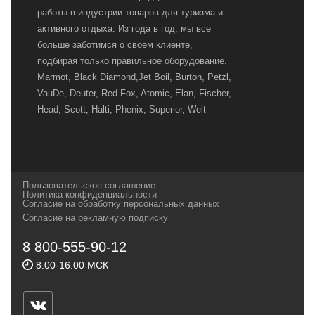
работы в индустрии товаров для туризма и
активного отдыха. Из года в год, мы все
больше заботимся о своем клиенте,
подбирая только правильное оборудование.
Marmot, Black Diamond,Jet Boil, Burton, Petzl,
VauDe, Deuter, Red Fox, Atomic, Elan, Fischer,
Head, Scott, Halti, Phenix, Superior, Welt —
вот далеко не полный перечень главных
наших партнеров, передовые технологии
которых, мы с радостью представляем в
своих магазинах для самых требовательных
Пользовательское соглашение
и взыскательных путешественников,
Политика конфиденциальности
Согласие на обработку персональных данных
спортсменов и отдыхающих.
Согласие на рекламную подписку
Реквизиты:
ИП Заковырин Виктор
8 800-555-90-12
Геннадьевич
8:00-16:00 МСК
ИНН 590300057023 ОГРН 304590319000121
Почтовый адрес: 614000, г.Пермь,
ул.Советская, 25, магазин Басег.