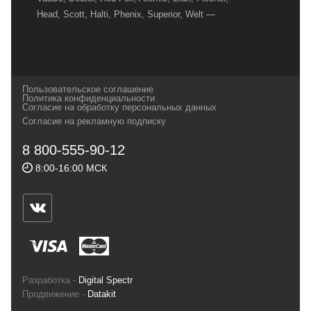
Head, Scott, Halti, Phenix, Superior, Welt —
вот далеко не полный перечень главных
наших партнеров, передовые технологии
которых, мы с радостью представляем в
своих магазинах для самых требовательных
Пользовательское соглашение
и взыскательных путешественников,
Политика конфиденциальности
Согласие на обработку персональных данных
спортсменов и отдыхающих.
Согласие на рекламную подписку
Реквизиты:
ИП Заковырин Виктор
8 800-555-90-12
Геннадьевич
8:00-16:00 МСК
ИНН 590300057023 ОГРН 304590319000121
Почтовый адрес: 614000, г.Пермь,
ул.Советская, 25, магазин Басег.
Тел./факс (342) 2101242
Разработка -
Digital Spectr
Продвижение -
Datakit