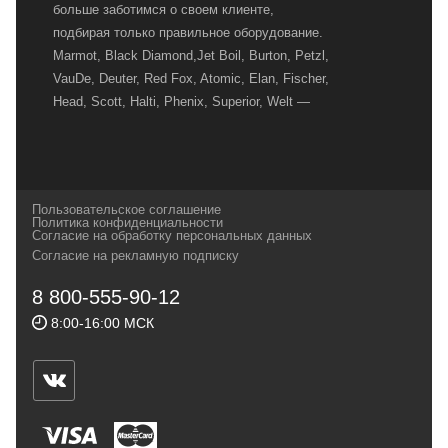
больше заботимся о своем клиенте,
подбирая только правильное оборудование.
Marmot, Black Diamond,Jet Boil, Burton, Petzl,
VauDe, Deuter, Red Fox, Atomic, Elan, Fischer,
Head, Scott, Halti, Phenix, Superior, Welt —
вот далеко не полный перечень главных
наших партнеров, передовые технологии
которых, мы с радостью представляем в
своих магазинах для самых требовательных
Пользовательское соглашение
и взыскательных путешественников,
Политика конфиденциальности
Согласие на обработку персональных данных
спортсменов и отдыхающих.
Согласие на рекламную подписку
Реквизиты:
ИП Заковырин Виктор
8 800-555-90-12
Геннадьевич
8:00-16:00 МСК
ИНН 590300057023 ОГРН 304590319000121
Почтовый адрес: 614000, г.Пермь,
ул.Советская, 25, магазин Басег.
Тел./факс (342) 2101242