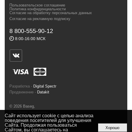
своих магазинах для самых требовательных
Пользовательское соглашение
и взыскательных путешественников,
Политика конфиденциальности
Согласие на обработку персональных данных
спортсменов и отдыхающих.
Согласие на рекламную подписку
Реквизиты:
ИП Заковырин Виктор
8 800-555-90-12
Геннадьевич
8:00-16:00 МСК
ИНН 590300057023 ОГРН 304590319000121
Почтовый адрес: 614000, г.Пермь,
ул.Советская, 25, магазин Басег.
Тел./факс (342) 2101242
Разработка -
Digital Spectr
Продвижение -
Datakit
© 2026 Baseg,
Все права защищены
Сайт использует cookie с целью анализа
поведения посетителей для улучшения
Полная версия
Сайта. Продолжая пользоваться
Хорошо
Сайтом, вы соглашаетесь на