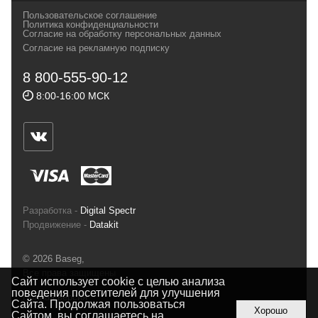
своих магазинах для самых требовательных
Пользовательское соглашение
и взыскательных путешественников,
Политика конфиденциальности
Согласие на обработку персональных данных
спортсменов и отдыхающих.
Согласие на рекламную подписку
Реквизиты:
ИП Заковырин Виктор
8 800-555-90-12
Геннадьевич
8:00-16:00 МСК
ИНН 590300057023 ОГРН 304590319000121
Почтовый адрес: 614000, г.Пермь,
ул.Советская, 25, магазин Басег.
Тел./факс (342) 2101242
Разработка -
Digital Spectr
Продвижение -
Datakit
© 2026 Baseg,
Все права защищены
Сайт использует cookie с целью анализа
поведения посетителей для улучшения
Полная версия
Сайта. Продолжая пользоваться
Хорошо
Сайтом, вы соглашаетесь на