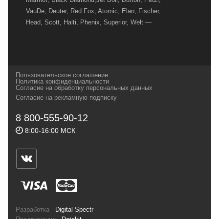
VauDe, Deuter, Red Fox, Atomic, Elan, Fischer,
Head, Scott, Halti, Phenix, Superior, Welt —
вот далеко не полный перечень главных
наших партнеров, передовые технологии
которых, мы с радостью представляем в
своих магазинах для самых требовательных
Пользовательское соглашение
и взыскательных путешественников,
Политика конфиденциальности
Согласие на обработку персональных данных
спортсменов и отдыхающих.
Согласие на рекламную подписку
Реквизиты:
ИП Заковырин Виктор
8 800-555-90-12
Геннадьевич
8:00-16:00 МСК
ИНН 590300057023 ОГРН 304590319000121
Почтовый адрес: 614000, г.Пермь,
ул.Советская, 25, магазин Басег.
Тел./факс (342) 2101242
Разработка -
Digital Spectr