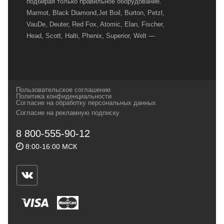
подбирая только правильное оборудование.
Marmot, Black Diamond,Jet Boil, Burton, Petzl,
VauDe, Deuter, Red Fox, Atomic, Elan, Fischer,
Head, Scott, Halti, Phenix, Superior, Welt —
вот далеко не полный перечень главных
наших партнеров, передовые технологии
которых, мы с радостью представляем в
своих магазинах для самых требовательных
Пользовательское соглашение
и взыскательных путешественников,
Политика конфиденциальности
Согласие на обработку персональных данных
спортсменов и отдыхающих.
Согласие на рекламную подписку
Реквизиты:
ИП Заковырин Виктор
8 800-555-90-12
Геннадьевич
8:00-16:00 МСК
ИНН 590300057023 ОГРН 304590319000121
Почтовый адрес: 614000, г.Пермь,
ул.Советская, 25, магазин Басег.
Тел./факс (342) 2101242