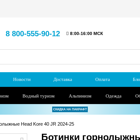
8 800-555-90-12
8:00-16:00 МСК
Новости
Доставка
Оплата
Бло
ризм
Водный туризм
Альпинизм
Одежда
О
СКИДКА НА ПАКРАФТ
олыжные Head Kore 40 JR 2024-25
Ботинки горнолыжные