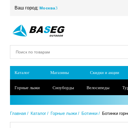
Ваш город:
Москва
Каталог
Магазины
Скидки и акции
Горные лыжи
Сноуборды
Велосипеды
Ту
Главная
Каталог
Горные лыжи
Ботинки
Ботинки горн