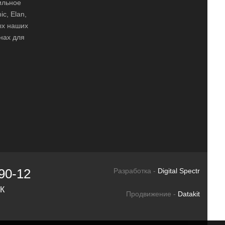
ильное
ic, Elan,
ных наших
нах для
90-12
Разработка -
Digital Spectr
СК
Продвижение -
Datakit