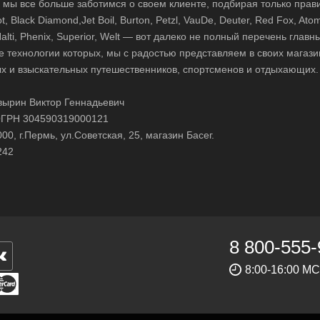
д, мы все больше заботимся о своем клиенте, подбирая только прав
 Black Diamond,Jet Boil, Burton, Petzl, VauDe, Deuter, Red Fox, Atom
 Halti, Phenix, Superior, Welt — вот далеко не полный перечень глав
е технологии которых, мы с радостью представляем в своих магази
х и взыскательных путешественников, спортсменов и отдыхающих.
ырин Виктор Геннадьевич
ГРН 304590319000121
0, г.Пермь, ул.Советская, 25, магазин Басег.
242
8 800-555-
8:00-16:00 М