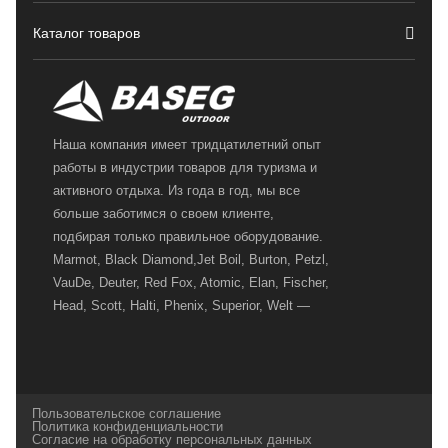
Каталог товаров
Наша компания имеет тридцатилетний опыт
работы в индустрии товаров для туризма и
активного отдыха. Из года в год, мы все
больше заботимся о своем клиенте,
подбирая только правильное оборудование.
Marmot, Black Diamond,Jet Boil, Burton, Petzl,
VauDe, Deuter, Red Fox, Atomic, Elan, Fischer,
Head, Scott, Halti, Phenix, Superior, Welt —
вот далеко не полный перечень главных
наших партнеров, передовые технологии
которых, мы с радостью представляем в
своих магазинах для самых требовательных
Пользовательское соглашение
и взыскательных путешественников,
Политика конфиденциальности
Согласие на обработку персональных данных
спортсменов и отдыхающих.