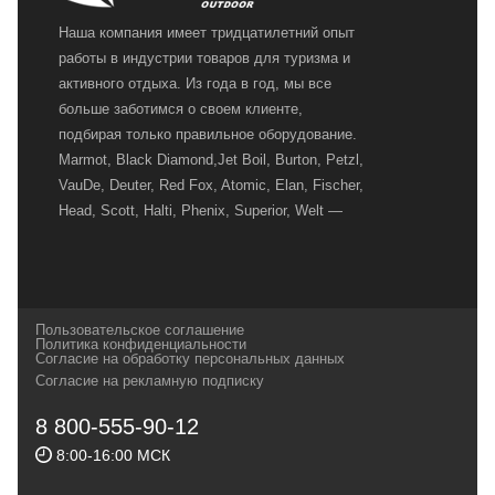
Наша компания имеет тридцатилетний опыт
работы в индустрии товаров для туризма и
активного отдыха. Из года в год, мы все
больше заботимся о своем клиенте,
подбирая только правильное оборудование.
Marmot, Black Diamond,Jet Boil, Burton, Petzl,
VauDe, Deuter, Red Fox, Atomic, Elan, Fischer,
Head, Scott, Halti, Phenix, Superior, Welt —
вот далеко не полный перечень главных
наших партнеров, передовые технологии
которых, мы с радостью представляем в
своих магазинах для самых требовательных
Пользовательское соглашение
и взыскательных путешественников,
Политика конфиденциальности
Согласие на обработку персональных данных
спортсменов и отдыхающих.
Согласие на рекламную подписку
Реквизиты:
ИП Заковырин Виктор
8 800-555-90-12
Геннадьевич
8:00-16:00 МСК
ИНН 590300057023 ОГРН 304590319000121
Почтовый адрес: 614000, г.Пермь,