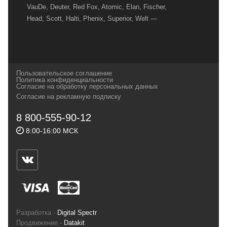
VauDe, Deuter, Red Fox, Atomic, Elan, Fischer,
Head, Scott, Halti, Phenix, Superior, Welt —
вот далеко не полный перечень главных
наших партнеров, передовые технологии
которых, мы с радостью представляем в
своих магазинах для самых требовательных
Пользовательское соглашение
и взыскательных путешественников,
Политика конфиденциальности
Согласие на обработку персональных данных
спортсменов и отдыхающих.
Согласие на рекламную подписку
Реквизиты:
ИП Заковырин Виктор
8 800-555-90-12
Геннадьевич
8:00-16:00 МСК
ИНН 590300057023 ОГРН 304590319000121
Почтовый адрес: 614000, г.Пермь,
ул.Советская, 25, магазин Басег.
Тел./факс (342) 2101242
Разработка -
Digital Spectr
Продвижение -
Datakit