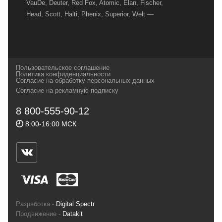
VauDe, Deuter, Red Fox, Atomic, Elan, Fischer,
Head, Scott, Halti, Phenix, Superior, Welt —
вот далеко не полный перечень главных
наших партнеров, передовые технологии
которых, мы с радостью представляем в
своих магазинах для самых требовательных
Пользовательское соглашение
и взыскательных путешественников,
Политика конфиденциальности
Согласие на обработку персональных данных
спортсменов и отдыхающих.
Согласие на рекламную подписку
Реквизиты:
ИП Заковырин Виктор
8 800-555-90-12
Геннадьевич
8:00-16:00 МСК
ИНН 590300057023 ОГРН 304590319000121
Почтовый адрес: 614000, г.Пермь,
ул.Советская, 25, магазин Басег.
Тел./факс (342) 2101242
Разработка -
Digital Spectr
Продвижение -
Datakit