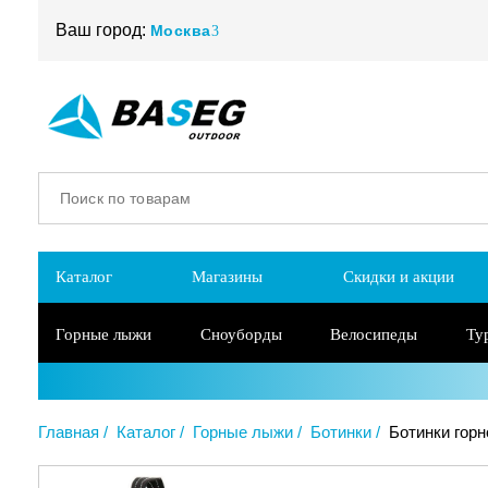
Ваш город:
Москва
Каталог
Магазины
Скидки и акции
Горные лыжи
Сноуборды
Велосипеды
Ту
Главная
Каталог
Горные лыжи
Ботинки
Ботинки горн