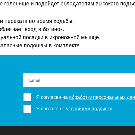
ое голенище и подойдет обладателям высокого подъ
и переката во время ходьбы.
блегчает вход в ботинок.
уальной посадки в икроножной мышце.
/запасные подошвы в комплекте
Я согласен на
обработку персональных да
Я согласен с
условиями подписки