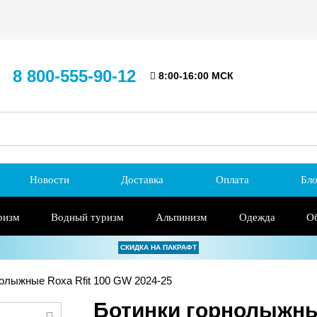
8 800-555-90-12
8:00-16:00 МСК
Новости
Доставка
Оплата
Бло
ризм
Водный туризм
Альпинизм
Одежда
О
СКИДКА НА ПАКРАФТ
олыжные Roxa Rfit 100 GW 2024-25
Ботинки горнолыжные