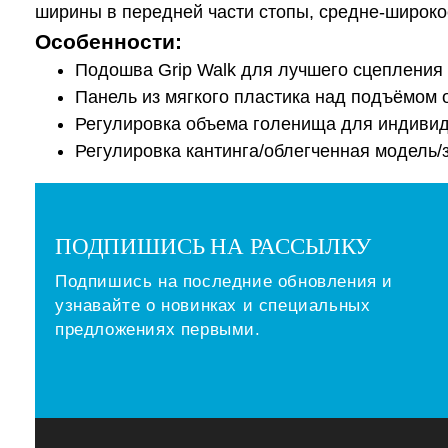
ширины в передней части стопы, средне-широк
Особенности:
Подошва Grip Walk для лучшего сцепления 
Панель из мягкого пластика над подъёмом о
Регулировка объема голенища для индивид
Регулировка кантинга/облегченная модель
ПОДПИШИСЬ НА РАССЫЛКУ
Подпишись на последние обновления и
узнавайте о новинках и специальных
предложениях первыми.