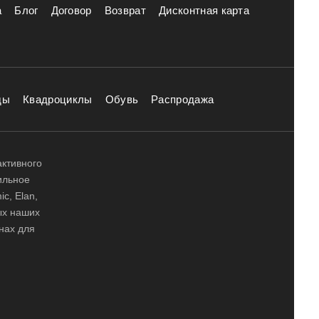
а
Блог
Договор
Возврат
Дисконтная карта
ды
Квадроциклы
Обувь
Распродажа
активного
ильное
ic, Elan,
ных наших
нах для