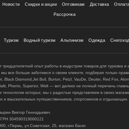
Новости
Скидки и акции
Оптовикам
Доставка
Оплат
Рассрочка
Туризм
Водный туризм
Альпинизм
Одежда
Снегохо
 тридцатилетний опыт работы в индустрии товаров для туризма и 
д, мы все больше заботимся о своем клиенте, подбирая только прав
 Black Diamond,Jet Boil, Burton, Petzl, VauDe, Deuter, Red Fox, Atom
 Halti, Phenix, Superior, Welt — вот далеко не полный перечень глав
е технологии которых, мы с радостью представляем в своих магази
х и взыскательных путешественников, спортсменов и отдыхающих.
ырин Виктор Геннадьевич
ГРН 304590319000121
0, г.Пермь, ул.Советская, 25, магазин Басег.