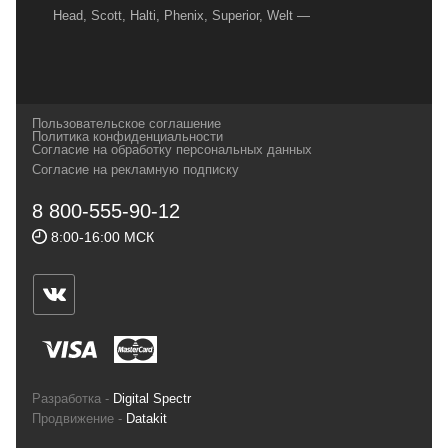
Head, Scott, Halti, Phenix, Superior, Welt —
вот далеко не полный перечень главных
наших партнеров, передовые технологии
которых, мы с радостью представляем в
своих магазинах для самых требовательных
Пользовательское соглашение
и взыскательных путешественников,
Политика конфиденциальности
Согласие на обработку персональных данных
спортсменов и отдыхающих.
Согласие на рекламную подписку
Реквизиты:
ИП Заковырин Виктор
8 800-555-90-12
Геннадьевич
8:00-16:00 МСК
ИНН 590300057023 ОГРН 304590319000121
Почтовый адрес: 614000, г.Пермь,
ул.Советская, 25, магазин Басег.
Тел./факс (342) 2101242
Разработка -
Digital Spectr
Продвижение -
Datakit