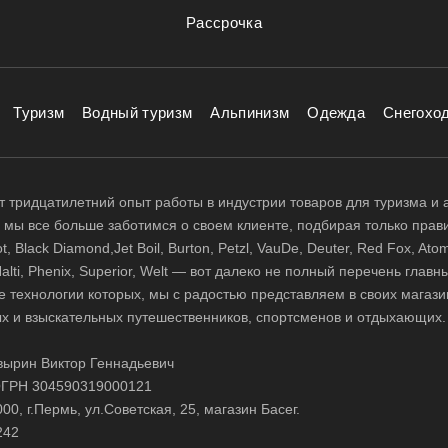
Рассрочка
Туризм
Водный туризм
Альпинизм
Одежда
Снегохо
 тридцатилетний опыт работы в индустрии товаров для туризма и 
д, мы все больше заботимся о своем клиенте, подбирая только прав
 Black Diamond,Jet Boil, Burton, Petzl, VauDe, Deuter, Red Fox, Atom
 Halti, Phenix, Superior, Welt — вот далеко не полный перечень глав
е технологии которых, мы с радостью представляем в своих магази
х и взыскательных путешественников, спортсменов и отдыхающих.
ырин Виктор Геннадьевич
ГРН 304590319000121
0, г.Пермь, ул.Советская, 25, магазин Басег.
242