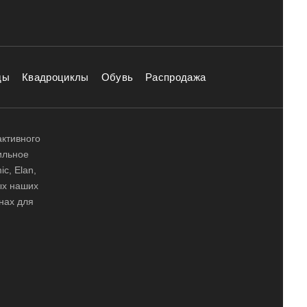
ды
Квадроциклы
Обувь
Распродажа
активного
ильное
ic, Elan,
ных наших
нах для