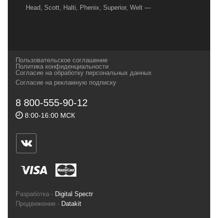
Head, Scott, Halti, Phenix, Superior, Welt —
вот далеко не полный перечень главных
наших партнеров, передовые технологии
которых, мы с радостью представляем в
своих магазинах для самых требовательных
Пользовательское соглашение
и взыскательных путешественников,
Политика конфиденциальности
Согласие на обработку персональных данных
спортсменов и отдыхающих.
Согласие на рекламную подписку
Реквизиты:
ИП Заковырин Виктор
8 800-555-90-12
Геннадьевич
8:00-16:00 МСК
ИНН 590300057023 ОГРН 304590319000121
Почтовый адрес: 614000, г.Пермь,
ул.Советская, 25, магазин Басег.
Тел./факс (342) 2101242
Разработка -
Digital Spectr
Продвижение -
Datakit