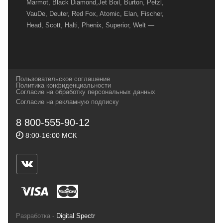
Marmot, Black Diamond,Jet Boil, Burton, Petzl,
VauDe, Deuter, Red Fox, Atomic, Elan, Fischer,
Head, Scott, Halti, Phenix, Superior, Welt —
вот далеко не полный перечень главных
наших партнеров, передовые технологии
которых, мы с радостью представляем в
своих магазинах для самых требовательных
Пользовательское соглашение
и взыскательных путешественников,
Политика конфиденциальности
Согласие на обработку персональных данных
спортсменов и отдыхающих.
Согласие на рекламную подписку
Реквизиты:
ИП Заковырин Виктор
8 800-555-90-12
Геннадьевич
8:00-16:00 МСК
ИНН 590300057023 ОГРН 304590319000121
Почтовый адрес: 614000, г.Пермь,
ул.Советская, 25, магазин Басег.
Тел./факс (342) 2101242
Разработка -
Digital Spectr