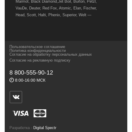
Marmot, Black Diamond,Jet Boil, Burton, Petzl,
VauDe, Deuter, Red Fox, Atomic, Elan, Fischer,
Head, Scott, Halti, Phenix, Superior, Welt —
вот далеко не полный перечень главных
наших партнеров, передовые технологии
которых, мы с радостью представляем в
своих магазинах для самых требовательных
Пользовательское соглашение
и взыскательных путешественников,
Политика конфиденциальности
Согласие на обработку персональных данных
спортсменов и отдыхающих.
Согласие на рекламную подписку
Реквизиты:
ИП Заковырин Виктор
8 800-555-90-12
Геннадьевич
8:00-16:00 МСК
ИНН 590300057023 ОГРН 304590319000121
Почтовый адрес: 614000, г.Пермь,
ул.Советская, 25, магазин Басег.
Тел./факс (342) 2101242
Разработка -
Digital Spectr