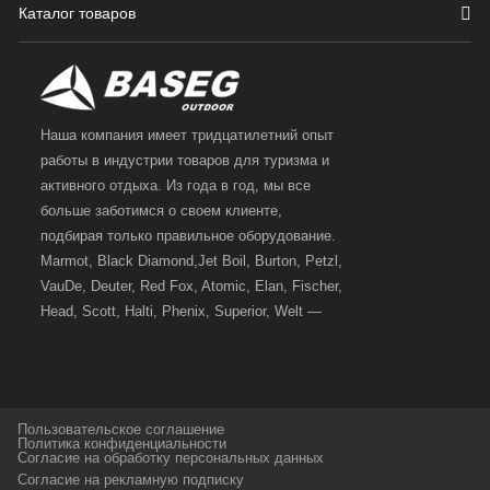
Каталог товаров
Наша компания имеет тридцатилетний опыт
работы в индустрии товаров для туризма и
активного отдыха. Из года в год, мы все
больше заботимся о своем клиенте,
подбирая только правильное оборудование.
Marmot, Black Diamond,Jet Boil, Burton, Petzl,
VauDe, Deuter, Red Fox, Atomic, Elan, Fischer,
Head, Scott, Halti, Phenix, Superior, Welt —
вот далеко не полный перечень главных
наших партнеров, передовые технологии
которых, мы с радостью представляем в
своих магазинах для самых требовательных
Пользовательское соглашение
и взыскательных путешественников,
Политика конфиденциальности
Согласие на обработку персональных данных
спортсменов и отдыхающих.
Согласие на рекламную подписку