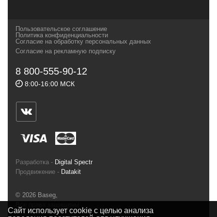
которых, мы с радостью представляем в
своих магазинах для самых требовательных
Пользовательское соглашение
и взыскательных путешественников,
Политика конфиденциальности
Согласие на обработку персональных данных
спортсменов и отдыхающих.
Согласие на рекламную подписку
Реквизиты:
ИП Заковырин Виктор
8 800-555-90-12
Геннадьевич
8:00-16:00 МСК
ИНН 590300057023 ОГРН 304590319000121
Почтовый адрес: 614000, г.Пермь,
ул.Советская, 25, магазин Басег.
Тел./факс (342) 2101242
Разработка -
Digital Spectr
Продвижение -
Datakit
© 2026 Baseg,
Все права защищены
Сайт использует cookie с целью анализа