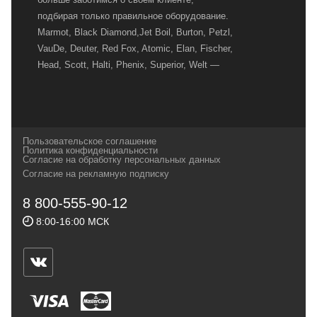
подбирая только правильное оборудование.
Marmot, Black Diamond,Jet Boil, Burton, Petzl,
VauDe, Deuter, Red Fox, Atomic, Elan, Fischer,
Head, Scott, Halti, Phenix, Superior, Welt —
вот далеко не полный перечень главных
наших партнеров, передовые технологии
которых, мы с радостью представляем в
своих магазинах для самых требовательных
Пользовательское соглашение
и взыскательных путешественников,
Политика конфиденциальности
Согласие на обработку персональных данных
спортсменов и отдыхающих.
Согласие на рекламную подписку
Реквизиты:
ИП Заковырин Виктор
8 800-555-90-12
Геннадьевич
8:00-16:00 МСК
ИНН 590300057023 ОГРН 304590319000121
Почтовый адрес: 614000, г.Пермь,
ул.Советская, 25, магазин Басег.
Тел./факс (342) 2101242