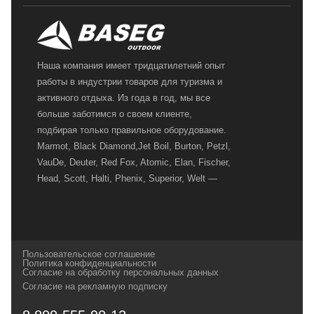
Наша компания имеет тридцатилетний опыт
работы в индустрии товаров для туризма и
активного отдыха. Из года в год, мы все
больше заботимся о своем клиенте,
подбирая только правильное оборудование.
Marmot, Black Diamond,Jet Boil, Burton, Petzl,
VauDe, Deuter, Red Fox, Atomic, Elan, Fischer,
Head, Scott, Halti, Phenix, Superior, Welt —
вот далеко не полный перечень главных
наших партнеров, передовые технологии
которых, мы с радостью представляем в
своих магазинах для самых требовательных
Пользовательское соглашение
и взыскательных путешественников,
Политика конфиденциальности
Согласие на обработку персональных данных
спортсменов и отдыхающих.
Согласие на рекламную подписку
Реквизиты:
ИП Заковырин Виктор