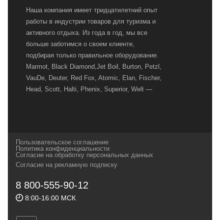
Наша компания имеет тридцатилетний опыт
работы в индустрии товаров для туризма и
активного отдыха. Из года в год, мы все
больше заботимся о своем клиенте,
подбирая только правильное оборудование.
Marmot, Black Diamond,Jet Boil, Burton, Petzl,
VauDe, Deuter, Red Fox, Atomic, Elan, Fischer,
Head, Scott, Halti, Phenix, Superior, Welt —
вот далеко не полный перечень главных
наших партнеров, передовые технологии
которых, мы с радостью представляем в
своих магазинах для самых требовательных
Пользовательское соглашение
и взыскательных путешественников,
Политика конфиденциальности
Согласие на обработку персональных данных
спортсменов и отдыхающих.
Согласие на рекламную подписку
Реквизиты:
ИП Заковырин Виктор
8 800-555-90-12
Геннадьевич
8:00-16:00 МСК
ИНН 590300057023 ОГРН 304590319000121
Почтовый адрес: 614000, г.Пермь,