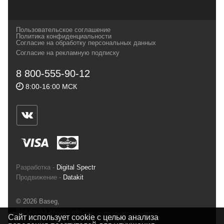
которых, мы с радостью представляем в
своих магазинах для самых требовательных
Пользовательское соглашение
и взыскательных путешественников,
Политика конфиденциальности
Согласие на обработку персональных данных
спортсменов и отдыхающих.
Согласие на рекламную подписку
Реквизиты:
ИП Заковырин Виктор
8 800-555-90-12
Геннадьевич
8:00-16:00 МСК
ИНН 590300057023 ОГРН 304590319000121
Почтовый адрес: 614000, г.Пермь,
ул.Советская, 25, магазин Басег.
Тел./факс (342) 2101242
Разработка -
Digital Spectr
Продвижение -
Datakit
© 2026 Baseg,
Все права защищены
Сайт использует cookie с целью анализа