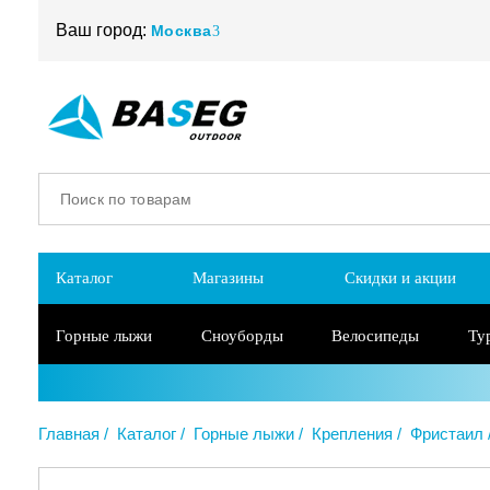
Ваш город:
Москва
Каталог
Магазины
Скидки и акции
Горные лыжи
Сноуборды
Велосипеды
Ту
Главная
Каталог
Горные лыжи
Крепления
Фристаил