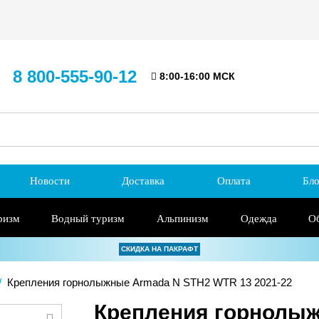
8 800-555-90-12
8:00-16:00 МСК
Новости
Доставка
Оплата
Бло
ризм
Водный туризм
Альпинизм
Одежда
О
СКИДКА НА ПАКРАФТ
Крепления горнолыжные Armada N STH2 WTR 13 2021-22
Крепления горнолы