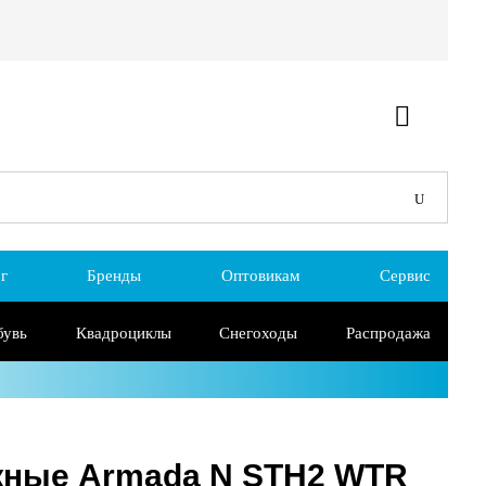
г
Бренды
Оптовикам
Сервис
бувь
Квадроциклы
Снегоходы
Распродажа
жные Armada N STH2 WTR