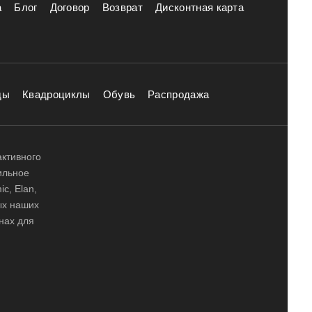
а
Блог
Договор
Возврат
Дисконтная карта
ды
Квадроциклы
Обувь
Распродажа
активного
ильное
ic, Elan,
ных наших
нах для