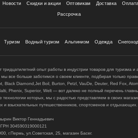
Новости
Скидки и акции
Оптовикам
Доставка
Оплат
Рассрочка
Туризм
Водный туризм
Альпинизм
Одежда
Снегохо
 тридцатилетний опыт работы в индустрии товаров для туризма и 
д, мы все больше заботимся о своем клиенте, подбирая только прав
 Black Diamond,Jet Boil, Burton, Petzl, VauDe, Deuter, Red Fox, Atom
 Halti, Phenix, Superior, Welt — вот далеко не полный перечень глав
е технологии которых, мы с радостью представляем в своих магази
х и взыскательных путешественников, спортсменов и отдыхающих.
ырин Виктор Геннадьевич
ГРН 304590319000121
0, г.Пермь, ул.Советская, 25, магазин Басег.