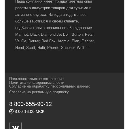
Наша компания имеет тридцатилетний опыт
работы в индустрии товаров для туризма и
активного отдыха. Из года в год, мы все
больше заботимся о своем клиенте,
подбирая только правильное оборудование.
Marmot, Black Diamond,Jet Boil, Burton, Petzl,
VauDe, Deuter, Red Fox, Atomic, Elan, Fischer,
Head, Scott, Halti, Phenix, Superior, Welt —
вот далеко не полный перечень главных
наших партнеров, передовые технологии
которых, мы с радостью представляем в
своих магазинах для самых требовательных
Пользовательское соглашение
и взыскательных путешественников,
Политика конфиденциальности
Согласие на обработку персональных данных
спортсменов и отдыхающих.
Согласие на рекламную подписку
Реквизиты:
ИП Заковырин Виктор
8 800-555-90-12
Геннадьевич
8:00-16:00 МСК
ИНН 590300057023 ОГРН 304590319000121
Почтовый адрес: 614000, г.Пермь,
ул.Советская, 25, магазин Басег.