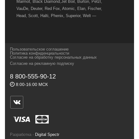
Marmot, Black Diamond,Jet Boil, Burton, Petzl,
VauDe, Deuter, Red Fox, Atomic, Elan, Fischer,
Head, Scott, Halti, Phenix, Superior, Welt —
вот далеко не полный перечень главных
наших партнеров, передовые технологии
которых, мы с радостью представляем в
своих магазинах для самых требовательных
Пользовательское соглашение
и взыскательных путешественников,
Политика конфиденциальности
Согласие на обработку персональных данных
спортсменов и отдыхающих.
Согласие на рекламную подписку
Реквизиты:
ИП Заковырин Виктор
8 800-555-90-12
Геннадьевич
8:00-16:00 МСК
ИНН 590300057023 ОГРН 304590319000121
Почтовый адрес: 614000, г.Пермь,
ул.Советская, 25, магазин Басег.
Тел./факс (342) 2101242
Разработка -
Digital Spectr