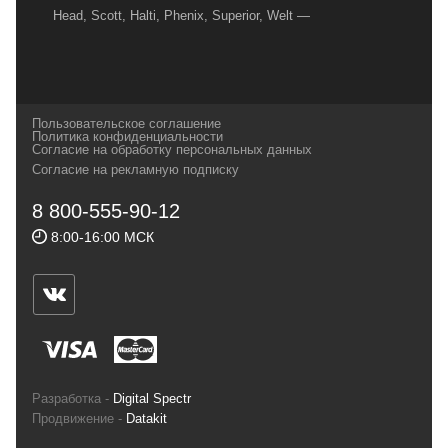
Head, Scott, Halti, Phenix, Superior, Welt —
вот далеко не полный перечень главных
наших партнеров, передовые технологии
которых, мы с радостью представляем в
своих магазинах для самых требовательных
Пользовательское соглашение
и взыскательных путешественников,
Политика конфиденциальности
Согласие на обработку персональных данных
спортсменов и отдыхающих.
Согласие на рекламную подписку
Реквизиты:
ИП Заковырин Виктор
8 800-555-90-12
Геннадьевич
8:00-16:00 МСК
ИНН 590300057023 ОГРН 304590319000121
Почтовый адрес: 614000, г.Пермь,
ул.Советская, 25, магазин Басег.
Тел./факс (342) 2101242
Разработка -
Digital Spectr
Продвижение -
Datakit