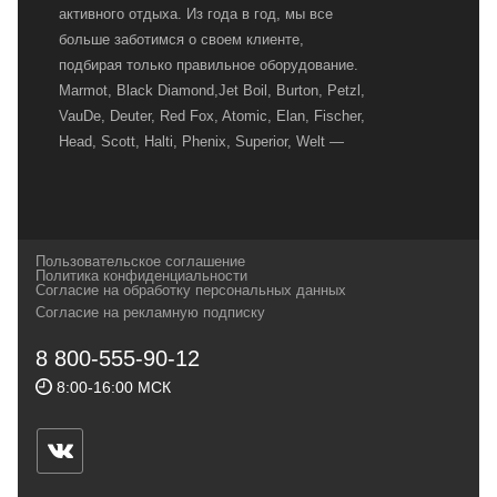
активного отдыха. Из года в год, мы все
больше заботимся о своем клиенте,
подбирая только правильное оборудование.
Marmot, Black Diamond,Jet Boil, Burton, Petzl,
VauDe, Deuter, Red Fox, Atomic, Elan, Fischer,
Head, Scott, Halti, Phenix, Superior, Welt —
вот далеко не полный перечень главных
наших партнеров, передовые технологии
которых, мы с радостью представляем в
своих магазинах для самых требовательных
Пользовательское соглашение
и взыскательных путешественников,
Политика конфиденциальности
Согласие на обработку персональных данных
спортсменов и отдыхающих.
Согласие на рекламную подписку
Реквизиты:
ИП Заковырин Виктор
8 800-555-90-12
Геннадьевич
8:00-16:00 МСК
ИНН 590300057023 ОГРН 304590319000121
Почтовый адрес: 614000, г.Пермь,
ул.Советская, 25, магазин Басег.
Тел./факс (342) 2101242