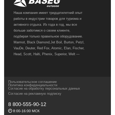
Наша компания имеет тридцатилетний опыт
работы в индустрии товаров для туризма и
активного отдыха. Из года в год, мы все
больше заботимся о своем клиенте,
подбирая только правильное оборудование.
Marmot, Black Diamond,Jet Boil, Burton, Petzl,
VauDe, Deuter, Red Fox, Atomic, Elan, Fischer,
Head, Scott, Halti, Phenix, Superior, Welt —
вот далеко не полный перечень главных
наших партнеров, передовые технологии
которых, мы с радостью представляем в
своих магазинах для самых требовательных
Пользовательское соглашение
и взыскательных путешественников,
Политика конфиденциальности
Согласие на обработку персональных данных
спортсменов и отдыхающих.
Согласие на рекламную подписку
Реквизиты:
ИП Заковырин Виктор
8 800-555-90-12
Геннадьевич
8:00-16:00 МСК
ИНН 590300057023 ОГРН 304590319000121