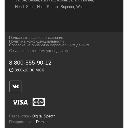
VauDe, Deuter, Red Fox, Atomic, Elan, Fischer,
Head, Scott, Halti, Phenix, Superior, Welt —
вот далеко не полный перечень главных
наших партнеров, передовые технологии
которых, мы с радостью представляем в
своих магазинах для самых требовательных
Пользовательское соглашение
и взыскательных путешественников,
Политика конфиденциальности
Согласие на обработку персональных данных
спортсменов и отдыхающих.
Согласие на рекламную подписку
Реквизиты:
ИП Заковырин Виктор
8 800-555-90-12
Геннадьевич
8:00-16:00 МСК
ИНН 590300057023 ОГРН 304590319000121
Почтовый адрес: 614000, г.Пермь,
ул.Советская, 25, магазин Басег.
Тел./факс (342) 2101242
Разработка -
Digital Spectr
Продвижение -
Datakit