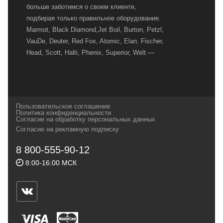
больше заботимся о своем клиенте,
подбирая только правильное оборудование.
Marmot, Black Diamond,Jet Boil, Burton, Petzl,
VauDe, Deuter, Red Fox, Atomic, Elan, Fischer,
Head, Scott, Halti, Phenix, Superior, Welt —
вот далеко не полный перечень главных
наших партнеров, передовые технологии
которых, мы с радостью представляем в
своих магазинах для самых требовательных
Пользовательское соглашение
и взыскательных путешественников,
Политика конфиденциальности
Согласие на обработку персональных данных
спортсменов и отдыхающих.
Согласие на рекламную подписку
Реквизиты:
ИП Заковырин Виктор
8 800-555-90-12
Геннадьевич
8:00-16:00 МСК
ИНН 590300057023 ОГРН 304590319000121
Почтовый адрес: 614000, г.Пермь,
ул.Советская, 25, магазин Басег.
Тел./факс (342) 2101242