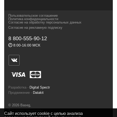
которых, мы с радостью представляем в
своих магазинах для самых требовательных
Пользовательское соглашение
и взыскательных путешественников,
Политика конфиденциальности
Согласие на обработку персональных данных
спортсменов и отдыхающих.
Согласие на рекламную подписку
Реквизиты:
ИП Заковырин Виктор
8 800-555-90-12
Геннадьевич
8:00-16:00 МСК
ИНН 590300057023 ОГРН 304590319000121
Почтовый адрес: 614000, г.Пермь,
ул.Советская, 25, магазин Басег.
Тел./факс (342) 2101242
Разработка -
Digital Spectr
Продвижение -
Datakit
© 2026 Baseg,
Все права защищены
Сайт использует cookie с целью анализа