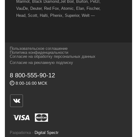
Marmot, Black Diamond,Jet Boil, Burton, Petzl,
VauDe, Deuter, Red Fox, Atomic, Elan, Fischer,
Head, Scott, Halti, Phenix, Superior, Welt —
вот далеко не полный перечень главных
наших партнеров, передовые технологии
которых, мы с радостью представляем в
своих магазинах для самых требовательных
Пользовательское соглашение
и взыскательных путешественников,
Политика конфиденциальности
Согласие на обработку персональных данных
спортсменов и отдыхающих.
Согласие на рекламную подписку
Реквизиты:
ИП Заковырин Виктор
8 800-555-90-12
Геннадьевич
8:00-16:00 МСК
ИНН 590300057023 ОГРН 304590319000121
Почтовый адрес: 614000, г.Пермь,
ул.Советская, 25, магазин Басег.
Тел./факс (342) 2101242
Разработка -
Digital Spectr