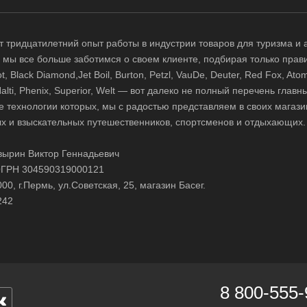
 тридцатилетний опыт работы в индустрии товаров для туризма и 
д, мы все больше заботимся о своем клиенте, подбирая только прав
 Black Diamond,Jet Boil, Burton, Petzl, VauDe, Deuter, Red Fox, Atom
 Halti, Phenix, Superior, Welt — вот далеко не полный перечень глав
е технологии которых, мы с радостью представляем в своих магази
х и взыскательных путешественников, спортсменов и отдыхающих.
ырин Виктор Геннадьевич
ГРН 304590319000121
0, г.Пермь, ул.Советская, 25, магазин Басег.
242
8 800-555-