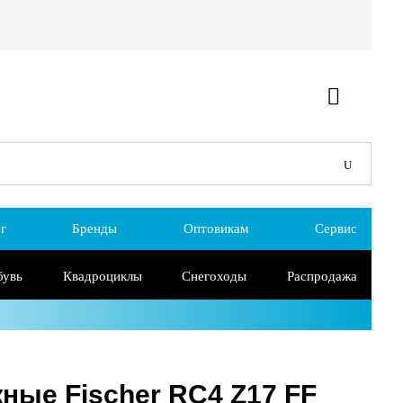
г
Бренды
Оптовикам
Сервис
бувь
Квадроциклы
Снегоходы
Распродажа
ные Fischer RC4 Z17 FF