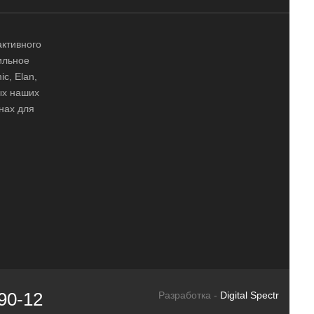
активного
ильное
ic, Elan,
ных наших
нах для
90-12
Разработка -
Digital Spectr