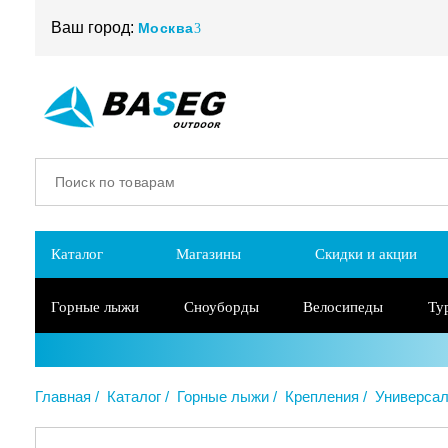
Ваш город:
Москва
Каталог
Магазины
Скидки и акции
Горные лыжи
Сноуборды
Велосипеды
Ту
Главная
Каталог
Горные лыжи
Крепления
Универса