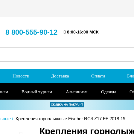
8 800-555-90-12
8:00-16:00 МСК
Новости
Доставка
Оплата
Бло
ризм
Водный туризм
Альпинизм
Одежда
О
СКИДКА НА ПАКРАФТ
льные
Крепления горнолыжные Fischer RC4 Z17 FF 2018-19
Крепления горнолыж