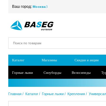
Ваш город:
Москва
Каталог
Магазины
Скидки и акции
Горные лыжи
Сноуборды
Велосипеды
Ту
Главная
Каталог
Горные лыжи
Крепления
Универса