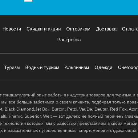
Новости
Скидки и акции
Оптовикам
Доставка
Оплат
Рассрочка
Туризм
Водный туризм
Альпинизм
Одежда
Снегохо
 тридцатилетний опыт работы в индустрии товаров для туризма и 
д, мы все больше заботимся о своем клиенте, подбирая только прав
 Black Diamond,Jet Boil, Burton, Petzl, VauDe, Deuter, Red Fox, Atom
 Halti, Phenix, Superior, Welt — вот далеко не полный перечень глав
е технологии которых, мы с радостью представляем в своих магази
х и взыскательных путешественников, спортсменов и отдыхающих.