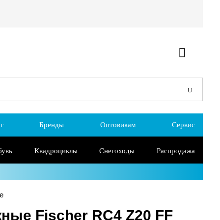
г
Бренды
Оптовикам
Сервис
бувь
Квадроциклы
Снегоходы
Распродажа
e
ные Fischer RC4 Z20 FF