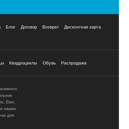
а
Блог
Договор
Возврат
Дисконтная карта
ды
Квадроциклы
Обувь
Распродажа
активного
ильное
ic, Elan,
ных наших
нах для