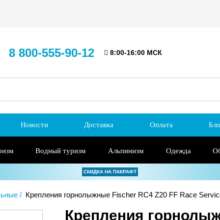
8 800-555-90-12
8:00-16:00 МСК
Новости
Доставка
Оплата
Бло
ризм
Водный туризм
Альпинизм
Одежда
О
СКИДКА НА ПАКРАФТ
льные
Крепления горнолыжные Fischer RC4 Z20 FF Race Servic
Крепления горнолыж