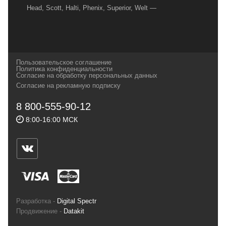
Head, Scott, Halti, Phenix, Superior, Welt —
вот далеко не полный перечень главных
наших партнеров, передовые технологии
которых, мы с радостью представляем в
своих магазинах для самых требовательных
Пользовательское соглашение
и взыскательных путешественников,
Политика конфиденциальности
Согласие на обработку персональных данных
спортсменов и отдыхающих.
Согласие на рекламную подписку
Реквизиты:
ИП Заковырин Виктор
8 800-555-90-12
Геннадьевич
8:00-16:00 МСК
ИНН 590300057023 ОГРН 304590319000121
Почтовый адрес: 614000, г.Пермь,
ул.Советская, 25, магазин Басег.
Тел./факс (342) 2101242
Разработка -
Digital Spectr
Продвижение -
Datakit